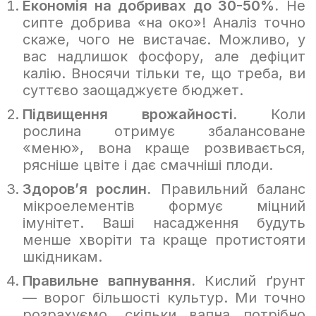
Економія на добривах до 30-50%.
Не
сипте добрива «на око»! Аналіз точно
скаже, чого не вистачає. Можливо, у
вас надлишок фосфору, але дефіцит
калію. Вносячи тільки те, що треба, ви
суттєво заощаджуєте бюджет.
Підвищення врожайності.
Коли
рослина отримує збалансоване
«меню», вона краще розвивається,
рясніше цвіте і дає смачніші плоди.
Здоров’я рослин.
Правильний баланс
мікроелементів формує міцний
імунітет. Ваші насадження будуть
менше хворіти та краще протистояти
шкідникам.
Правильне вапнування.
Кислий ґрунт
— ворог більшості культур. Ми точно
розрахуємо, скільки вапна потрібно