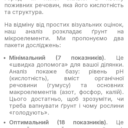
поживних речовин, яка його кислотність
та структура.
На відміну від простих візуальних оцінок,
наш аналіз розкладає ґрунт на
мікроелементи. Ми пропонуємо два
пакети досліджень:
Мінімальний (7 показників).
Це
«швидка допомога» для вашої ділянки.
Аналіз покаже базу: рівень pH
(кислотність), вміст органічної
речовини (гумусу) та основних
макроелементів (азот, фосфор, калій).
Цього достатньо, щоб зрозуміти, чи
треба вапнувати ґрунт і чому рослини
«голодують».
Оптимальний (18 показників).
Це