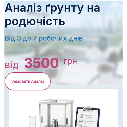
Аналіз ґрунту на
родючість
Від 3 до 7 робочих днів
3500
грн
від
Замовити Аналіз