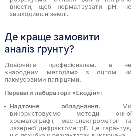
внести, щоб нормалізувати pH, не
зашкодивши землі.
Де краще замовити
аналіз ґрунту?
Довіряйте професіоналам, а не
«народним методам» з оцтом чи
лакмусовими папірцями.
Переваги лабораторії «Екодія»:
Надточне обладнання.
Ми
використовуємо методи іонної
хроматографії, мас-спектрометрії та
лазерної дифрактометрії. Це гарантує,
що похибка у результатах виключена.